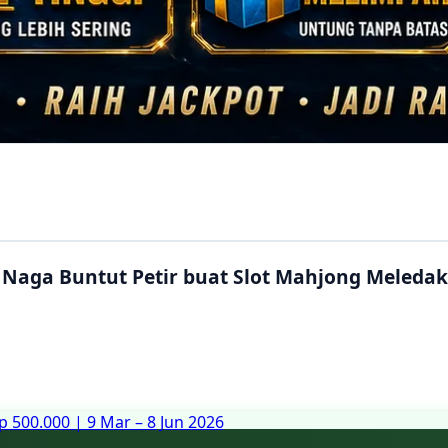
Naga Buntut Petir buat Slot Mahjong Meledak