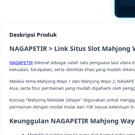
Deskripsi Produk
NAGAPETIR > Link Situs Slot Mahjong W
NAGAPETIR
dikenal sebagai salah satu penguasa laut utara
kekuatan, kecepatan, serta identitas khas yang mudah dikena
Melalui tema Mahjong Ways 1 dan Mahjong Ways 2, NAGAPET
Asia, serta fitur permainan yang mudah dipahami oleh pe
Konsep “Mahjong Meledak Selayar” digunakan untuk mengga
permainan dengan modal mulai dari 10K sesuai ketentuan t
Keunggulan NAGAPETIR Mahjong Way
Memiliki karakter kepala naga dan buntut petir yang