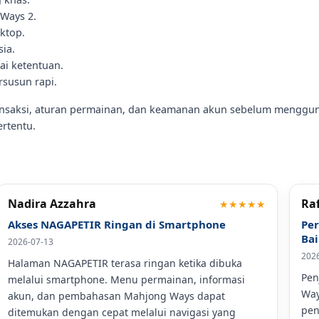
Ways 2.
ktop.
ia.
ai ketentuan.
rsusun rapi.
ansaksi, aturan permainan, dan keamanan akun sebelum mengguna
rtentu.
Nadira Azzahra
Ra
★★★★★
Akses NAGAPETIR Ringan di Smartphone
Pe
Bai
2026-07-13
202
Halaman NAGAPETIR terasa ringan ketika dibuka
Pen
melalui smartphone. Menu permainan, informasi
Way
akun, dan pembahasan Mahjong Ways dapat
pen
ditemukan dengan cepat melalui navigasi yang