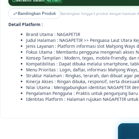
42 hari
Berakhir dalam
Bandingkan Produk
Bandingkan hingga 5 produk dengan bantuan A
Detail Platform :
Brand Utama : NAGAPETIR
Judul Halaman : NAGAPETIR >> Penguasa Laut Utara Kep
Jenis Layanan : Platform informasi slot Mahjong Ways 
Fokus Utama : Membantu pengguna mengenali akses NAG
Konsep Tampilan : Modern, tegas, mobile-friendly, dan
Kompatibilitas : Dapat dibuka melalui smartphone, tab
Menu Prioritas : Login, daftar, informasi Mahjong Way
Struktur Halaman : Ringkas, terarah, dan dibuat agar
Kinerja Akses : Ringan dibuka, responsif, serta disesu
Nilai Utama : Menggabungkan identitas NAGAPETIR den
Pengalaman Pengguna : Praktis untuk pengunjung bar
Identitas Platform : Halaman rujukan NAGAPETIR untuk