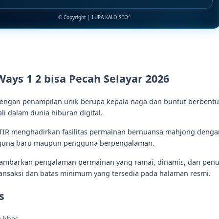
© Copyright | LUPA KALO SEO²
ays 1 2 bisa Pecah Selayar 2026
 dengan penampilan unik berupa kepala naga dan buntut berbentu
li dalam dunia hiburan digital.
IR menghadirkan fasilitas permainan bernuansa mahjong dengan
ngguna baru maupun pengguna berpengalaman.
mbarkan pengalaman permainan yang ramai, dinamis, dan penuh
ransaksi dan batas minimum yang tersedia pada halaman resmi.
s
 khas.